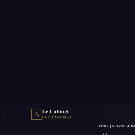
Enquête c
◆
Étape 3 : e
Une bonne invitat
avec trois informa
Indiquez noir sur
Venir costum
Arriver à l'h
Accepter de 
Vous pouvez aussi