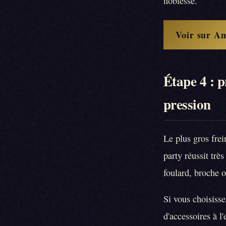
noblesse.
Voir sur A
Étape 4 : p
pression
Le plus gros frei
party réussit trè
foulard, broche 
Si vous choisiss
d'accessoires à l