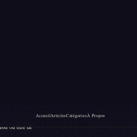
ies
 jours avant
,
d'arrivée réelle.
sse ou titre de