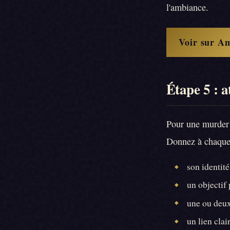
l'ambiance.
Voir sur A
Étape 5 : a
Pour une murder 
Donnez à chaque 
son identité
◆
un objectif 
◆
une ou deux
◆
un lien cla
◆