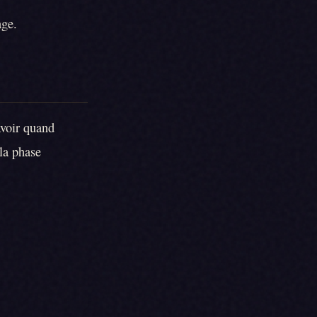
age.
avoir quand
 la phase