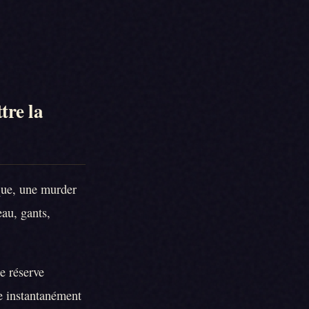
tre la
ique, une murder
eau, gants,
e réserve
se instantanément