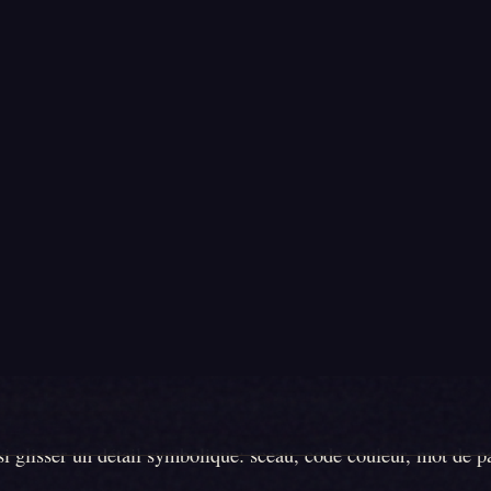
ontemporaine
: idéal si votre groupe préfère jouer naturel.
nvoyer des invitations utiles, pas juste jol
7 à 10
ion prépare les invités à entrer dans le jeu. Envoyez-la
tions clés: le thème, le niveau d'implication attendu et l'heure 
 blanc ce que vous attendez:
é ou avec un accessoire minimum
.
eure
, car la mise en place collective compte.
jouer le personnage
, même sans être comédien.
 glisser un détail symbolique: sceau, code couleur, mot de pa