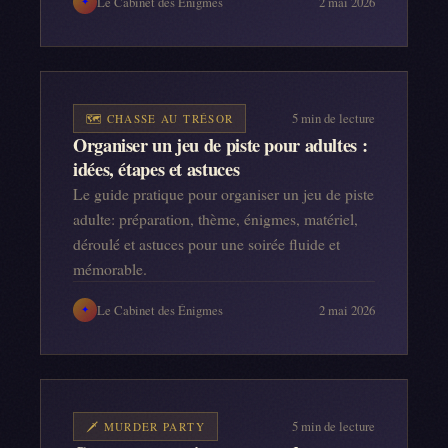
Le Cabinet des Énigmes
2 mai 2026
✦
5
min de lecture
🗺️
CHASSE AU TRÉSOR
Organiser un jeu de piste pour adultes :
idées, étapes et astuces
Le guide pratique pour organiser un jeu de piste
adulte: préparation, thème, énigmes, matériel,
déroulé et astuces pour une soirée fluide et
mémorable.
Le Cabinet des Énigmes
2 mai 2026
✦
5
min de lecture
🗡️
MURDER PARTY