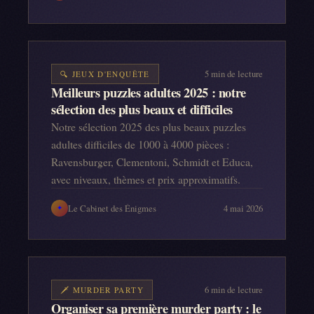
5
min de lecture
🔍
JEUX D'ENQUÊTE
Meilleurs puzzles adultes 2025 : notre
sélection des plus beaux et difficiles
Notre sélection 2025 des plus beaux puzzles
adultes difficiles de 1000 à 4000 pièces :
Ravensburger, Clementoni, Schmidt et Educa,
avec niveaux, thèmes et prix approximatifs.
Le Cabinet des Énigmes
4 mai 2026
✦
6
min de lecture
🗡️
MURDER PARTY
Organiser sa première murder party : le