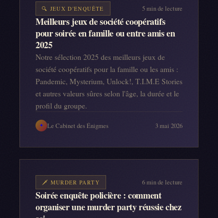
5
min de lecture
🔍
JEUX D'ENQUÊTE
Meilleurs jeux de société coopératifs
pour soirée en famille ou entre amis en
2025
Notre sélection 2025 des meilleurs jeux de
société coopératifs pour la famille ou les amis :
Pandemic, Mysterium, Unlock!, T.I.M.E Stories
et autres valeurs sûres selon l'âge, la durée et le
profil du groupe.
Le Cabinet des Énigmes
3 mai 2026
✦
6
min de lecture
🗡️
MURDER PARTY
Soirée enquête policière : comment
organiser une murder party réussie chez