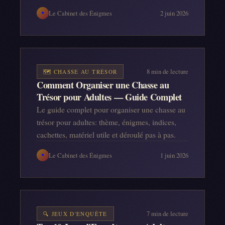
Le Cabinet des Énigmes
2 juin 2026
✦
8
min de lecture
🗺️
CHASSE AU TRÉSOR
Comment Organiser une Chasse au
Trésor pour Adultes — Guide Complet
Le guide complet pour organiser une chasse au
trésor pour adultes: thème, énigmes, indices,
cachettes, matériel utile et déroulé pas à pas.
Le Cabinet des Énigmes
1 juin 2026
✦
7
min de lecture
🔍
JEUX D'ENQUÊTE