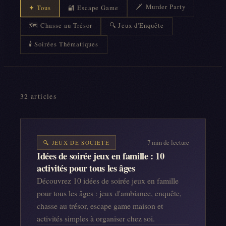
🗡️ Murder Party
✦ Tous
🔐 Escape Game
🗺️ Chasse au Trésor
🔍 Jeux d'Enquête
🕯️ Soirées Thématiques
32
article
s
7
min de lecture
🔍
JEUX DE SOCIÉTÉ
Idées de soirée jeux en famille : 10
activités pour tous les âges
Découvrez 10 idées de soirée jeux en famille
pour tous les âges : jeux d'ambiance, enquête,
chasse au trésor, escape game maison et
activités simples à organiser chez soi.