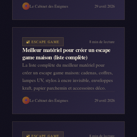
Le Cabinet des Énigmes
29 avril 2026
✦
8
min de lecture
🔐
ESCAPE GAME
Meilleur matériel pour créer un escape
game maison (liste complète)
La liste complète du meilleur matériel pour
créer un escape game maison: cadenas, coffres,
lampes UV, stylos à encre invisible, enveloppes
kraft, papier parchemin et accessoires déco.
Le Cabinet des Énigmes
29 avril 2026
✦
8
min de lecture
🔐
ESCAPE GAME