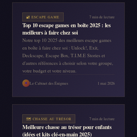
7
min de lecture
🔐
ESCAPE GAME
Top 10 escape games en boîte 2025 : les
meilleurs à faire chez soi
Notre top 10 2025 des meilleurs escape games
en boîte à faire chez soi : Unlock!, Exit,
Deckscape, Escape Box, T.I.M.E Stories et
d'autres références à choisir selon votre groupe,
votre budget et votre niveau.
Le Cabinet des Énigmes
1 mai 2026
✦
7
min de lecture
🗺️
CHASSE AU TRÉSOR
Meilleure chasse au trésor pour enfants
(idées et kits clé-en-main 2025)