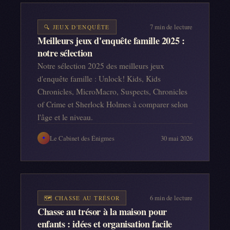
7
min de lecture
🔍
JEUX D'ENQUÊTE
Meilleurs jeux d'enquête famille 2025 :
notre sélection
Notre sélection 2025 des meilleurs jeux
d'enquête famille : Unlock! Kids, Kids
Chronicles, MicroMacro, Suspects, Chronicles
of Crime et Sherlock Holmes à comparer selon
l'âge et le niveau.
Le Cabinet des Énigmes
30 mai 2026
✦
6
min de lecture
🗺️
CHASSE AU TRÉSOR
Chasse au trésor à la maison pour
enfants : idées et organisation facile