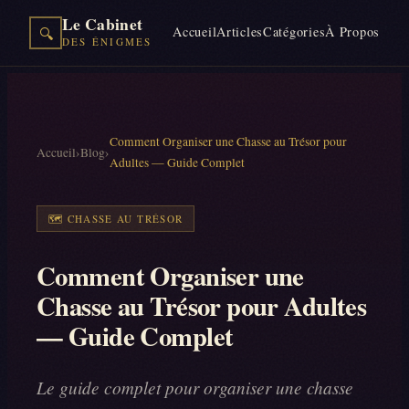
Le Cabinet
Accueil
Articles
Catégories
À Propos
🔍
DES ÉNIGMES
Comment Organiser une Chasse au Trésor pour
Accueil
›
Blog
›
Adultes — Guide Complet
🗺️
CHASSE AU TRÉSOR
Comment Organiser une
Chasse au Trésor pour Adultes
— Guide Complet
Le guide complet pour organiser une chasse