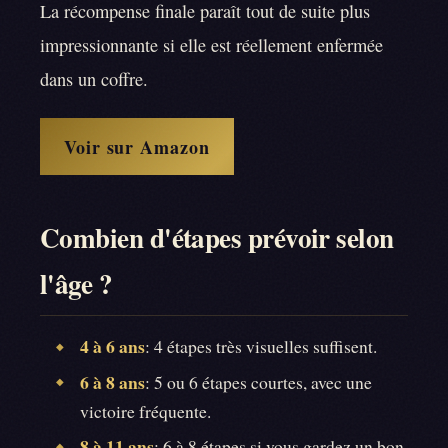
La récompense finale paraît tout de suite plus
impressionnante si elle est réellement enfermée
dans un coffre.
Voir sur Amazon
Combien d'étapes prévoir selon
l'âge ?
4 à 6 ans
: 4 étapes très visuelles suffisent.
◆
6 à 8 ans
: 5 ou 6 étapes courtes, avec une
◆
victoire fréquente.
8 à 11 ans
: 6 à 8 étapes si vous gardez un bon
◆