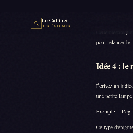
à un lieu précis
placées sur trois
Cette mécanique p
pour relancer le 
Idée 4 : le
Écrivez un indice
une petite lampe
Exemple : "Regard
Ce type d'énigme 