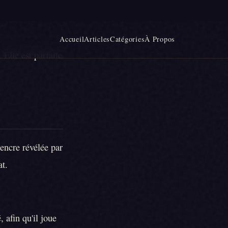
e à des gommettes
 Elle est parfaite
'encre révélée par
at.
 afin qu'il joue