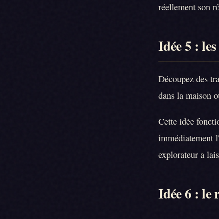
réellement son rô
Idée 5 : le
Découpez des trac
dans la maison ou
Cette idée foncti
immédiatement l'
explorateur a lais
Idée 6 : le