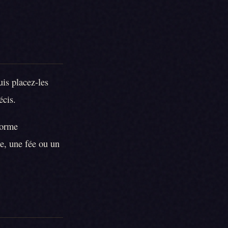
uis placez-les
écis.
forme
e, une fée ou un