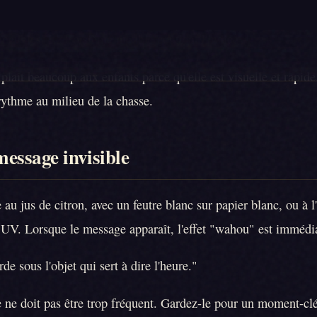
 ou à un mot. Par exemple, rouge, bleu, vert peut correspondr
 meubles. Le troisième meuble contient l'indice.
laît beaucoup aux enfants parce qu'elle est visuelle et rapide.
rythme au milieu de la chasse.
 message invisible
 au jus de citron, avec un feutre blanc sur papier blanc, ou à l
 UV. Lorsque le message apparaît, l'effet "wahou" est immédi
e sous l'objet qui sert à dire l'heure."
ne doit pas être trop fréquent. Gardez-le pour un moment-clé,