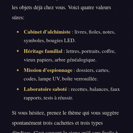
les objets déjà chez vous. Voici quatre valeurs
sûres:
Cabinet d'alchimiste
: livres, fioles, notes,
◆
symboles, bougies LED.
Héritage familial
: lettres, portraits, coffre,
◆
vieux papiers, arbre généalogique.
Mission d'espionnage
: dossiers, cartes,
◆
codes, lampe UV, boîte verrouillée.
Laboratoire saboté
: recettes, balances, faux
◆
rapports, tests à réussir.
Si vous hésitez, prenez le thème qui vous suggère
spontanément trois cachettes et trois types
d'indices. C'est souvent le signe qu'il sera facile à